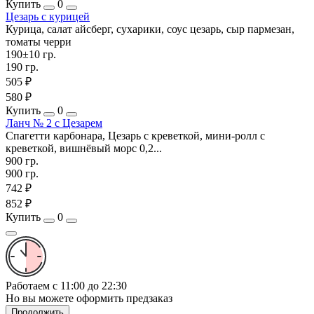
Купить
0
Цезарь с курицей
Курица, салат айсберг, сухарики, соус цезарь, сыр пармезан,
томаты черри
190±10 гр.
190 гр.
505 ₽
580 ₽
Купить
0
Ланч № 2 с Цезарем
Спагетти карбонара, Цезарь с креветкой, мини-ролл с
креветкой, вишнёвый морс 0,2...
900 гр.
900 гр.
742 ₽
852 ₽
Купить
0
Работаем с 11:00 до 22:30
Но вы можете оформить предзаказ
Продолжить