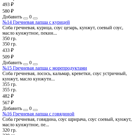
493 ₽
580 ₽
Добавить
0
№14 Гречневая лапша с курицей
Соба гречневая, курица, соус цезарь, кунжут, соевый соус,
масло кунжутное, пекин...
350 гр.
350 гр.
433 ₽
509 ₽
Добавить
0
№15 Гречневая лапша с морепродуктами
Соба гречневая, лосось, кальмар, креветки, соус устричный,
кунжут, масло кунжутн...
355 гр.
355 гр.
482 ₽
567 ₽
Добавить
0
№16 Гречневая лапша с говядиной
Соба гречневая, говядина, соус шрирача, соус соевый, кунжут,
масло кунжутное, пе...
320 гр.