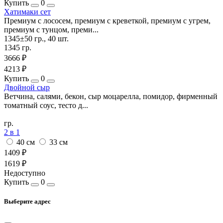
Купить
0
Хатимаки сет
Премиум с лососем, премиум с креветкой, премиум с угрем,
премиум с тунцом, преми...
1345±50 гр., 40 шт.
1345 гр.
3666 ₽
4213 ₽
Купить
0
Двойной сыр
Ветчина, салями, бекон, сыр моцарелла, помидор, фирменный
томатный соус, тесто д...
гр.
2 в 1
40 см
33 см
1409 ₽
1619 ₽
Недоступно
Купить
0
Выберите адрес