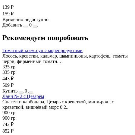
139 ₽
159 ₽
Временно недоступно
Добавить
0
Рекомендуем попробовать
Томатный крем-суп с морепродуктами
Лосось, креветки, кальмар, шампиньоны, картофель, томаты
черри, фирменный томатн...
335 гр.
335 гр.
443 ₽
509 ₽
Купить
0
Ланч № 2 с Цезарем
Спагетти карбонара, Цезарь с креветкой, мини-ролл с
креветкой, вишнёвый морс 0,2...
900 гр.
900 гр.
742 ₽
852 ₽