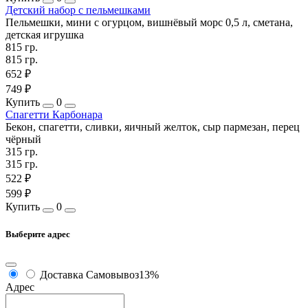
Детский набор с пельмешками
Пельмешки, мини с огурцом, вишнёвый морс 0,5 л, сметана,
детская игрушка
815 гр.
815 гр.
652 ₽
749 ₽
Купить
0
Спагетти Карбонара
Бекон, спагетти, сливки, яичный желток, сыр пармезан, перец
чёрный
315 гр.
315 гр.
522 ₽
599 ₽
Купить
0
Выберите адрес
Доставка
Самовывоз
13%
Адрес