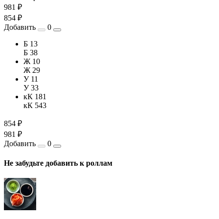
981 ₽
854 ₽
Добавить
0
Б 13
Б 38
Ж 10
Ж 29
У 11
У 33
кК 181
кК 543
854 ₽
981 ₽
Добавить
0
Не забудьте добавить к роллам