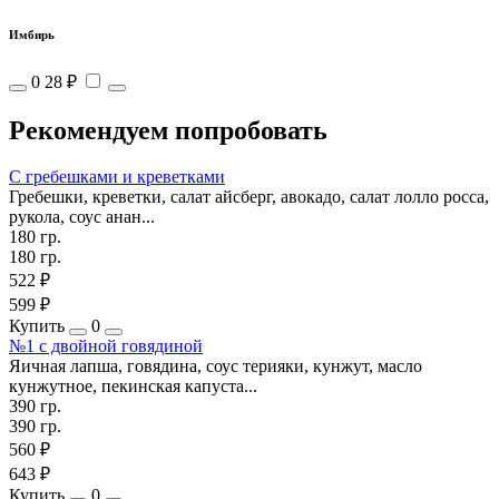
Имбирь
0
28 ₽
Рекомендуем попробовать
С гребешками и креветками
Гребешки, креветки, салат айсберг, авокадо, салат лолло росса,
рукола, соус анан...
180 гр.
180 гр.
522 ₽
599 ₽
Купить
0
№1 с двойной говядиной
Яичная лапша, говядина, соус терияки, кунжут, масло
кунжутное, пекинская капуста...
390 гр.
390 гр.
560 ₽
643 ₽
Купить
0