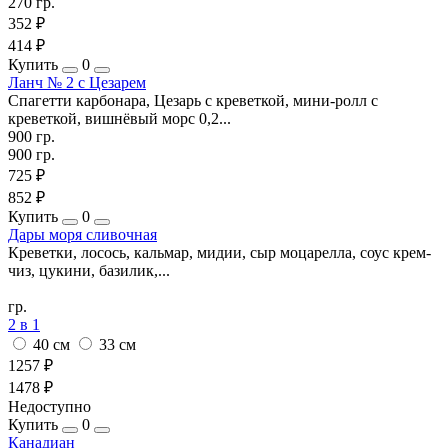
270 гр.
352 ₽
414 ₽
Купить
0
Ланч № 2 с Цезарем
Спагетти карбонара, Цезарь с креветкой, мини-ролл с
креветкой, вишнёвый морс 0,2...
900 гр.
900 гр.
725 ₽
852 ₽
Купить
0
Дары моря сливочная
Креветки, лосось, кальмар, мидии, сыр моцарелла, соус крем-
чиз, цукини, базилик,...
гр.
2 в 1
40 см
33 см
1257 ₽
1478 ₽
Недоступно
Купить
0
Канадиан