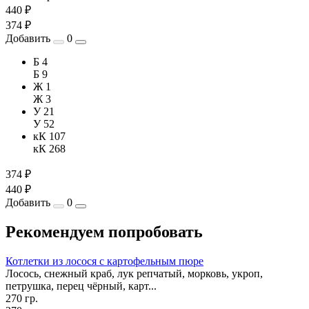
440 ₽
374 ₽
Добавить
0
Б 4
Б 9
Ж 1
Ж 3
У 21
У 52
кК 107
кК 268
374 ₽
440 ₽
Добавить
0
Рекомендуем попробовать
Котлетки из лосося с картофельным пюре
Лосось, снежный краб, лук репчатый, морковь, укроп,
петрушка, перец чёрный, карт...
270 гр.