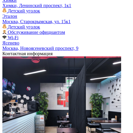
Химки
Химки, Ленинский проспект, 1к1
Детский уголок
Эталон
Москва, Старокрымская, ул. 15к1
Детский уголок
Обслуживание официантом
Wi-Fi
Ясенево
Москва, Новоясеневский проспект, 9
Контактная информация