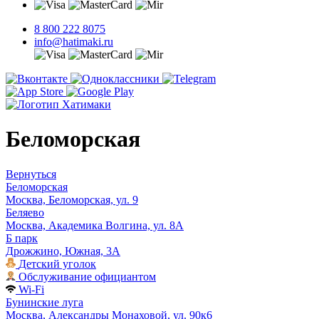
8 800 222 8075
info@hatimaki.ru
Беломорская
Вернуться
Беломорская
Москва, Беломорская, ул. 9
Беляево
Москва, Академика Волгина, ул. 8А
Б парк
Дрожжино, Южная, 3А
Детский уголок
Обслуживание официантом
Wi-Fi
Бунинские луга
Москва, Александры Монаховой, ул. 90к6