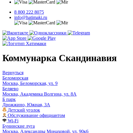
8 800 222 8075
info@hatimaki.ru
Коммунарка Скандинавия
Вернуться
Беломорская
Москва, Беломорская, ул. 9
Беляево
Москва, Академика Волгина, ул. 8А
Б парк
Дрожжино, Южная, 3А
Детский уголок
Обслуживание официантом
Wi-Fi
Бунинские луга
Москва, Александры Монаховой, ул. 90к6