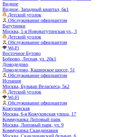
Видное
Видное, Западный квартал, 6к1
Детский уголок
Обслуживание официантом
Ватутинки
Москва, 1-я Нововатутинская ул., 3
Детский уголок
Обслуживание официантом
Wi-Fi
Восточное Бутово
Боброво, Лесная, ул. 20к1
Домодедово
Домодедово, Каширское шоссе, 51
Обслуживание официантом
Испания
Москва, Бульвар Веласкеса, 5к2
Детский уголок
Wi-Fi
Обслуживание официантом
Кожуховская
Москва, 6-я Кожуховская улица, 17
Коммунарка Липовый парк
Москва, Липовый парк, ул. 9
Коммунарка Скандинавия
Москва, Скандинавский бульвар, 6