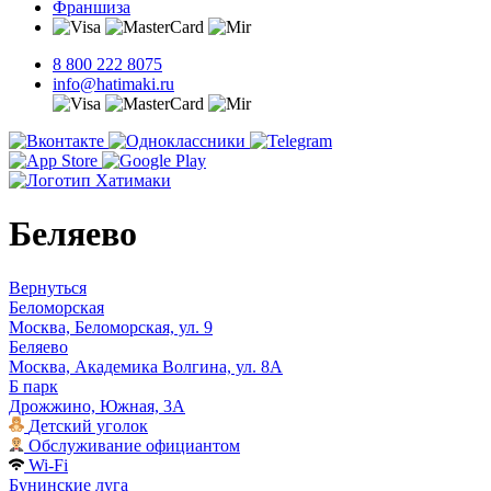
Франшиза
8 800 222 8075
info@hatimaki.ru
Беляево
Вернуться
Беломорская
Москва, Беломорская, ул. 9
Беляево
Москва, Академика Волгина, ул. 8А
Б парк
Дрожжино, Южная, 3А
Детский уголок
Обслуживание официантом
Wi-Fi
Бунинские луга