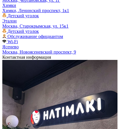
Москва, Чертановская, ул. 1Г
Химки
Химки, Ленинский проспект, 1к1
Детский уголок
Эталон
Москва, Старокрымская, ул. 15к1
Детский уголок
Обслуживание официантом
Wi-Fi
Ясенево
Москва, Новоясеневский проспект, 9
Контактная информация